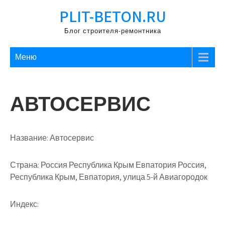
Перейти
PLIT-BETON.RU
к
содержимому
Блог строителя-ремонтника
Меню
АВТОСЕРВИС
Название:
Автосервис
Страна:
Россия Республика Крым Евпатория Россия,
Республика Крым, Евпатория, улица 5-й Авиагородок
Индекс: