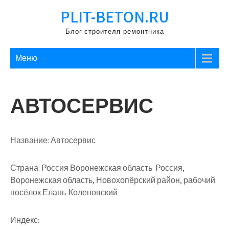
Перейти
PLIT-BETON.RU
к
содержимому
Блог строителя-ремонтника
Меню
АВТОСЕРВИС
Название:
Автосервис
Страна:
Россия Воронежская область Россия,
Воронежская область, Новохопёрский район, рабочий
посёлок Елань-Коленовский
Индекс: