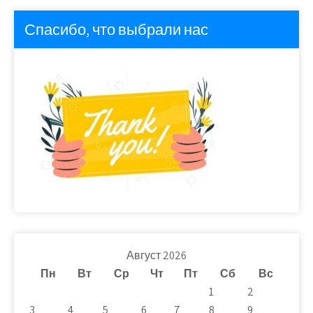
Спасибо, что выбрали нас
Август 2026
Пн
Вт
Ср
Чт
Пт
Сб
Вс
1
2
3
4
5
6
7
8
9