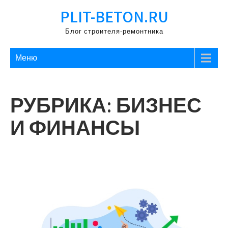
Перейти
PLIT-BETON.RU
к
содержимому
Блог строителя-ремонтника
Меню
РУБРИКА:
БИЗНЕС
И ФИНАНСЫ