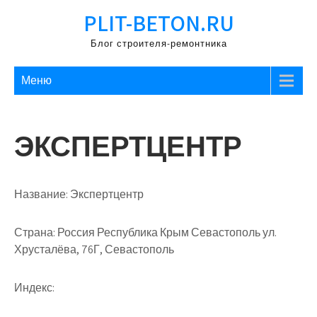
Перейти
PLIT-BETON.RU
к
содержимому
Блог строителя-ремонтника
Меню
ЭКСПЕРТЦЕНТР
Название:
Экспертцентр
Страна:
Россия Республика Крым Севастополь ул.
Хрусталёва, 76Г, Севастополь
Индекс: