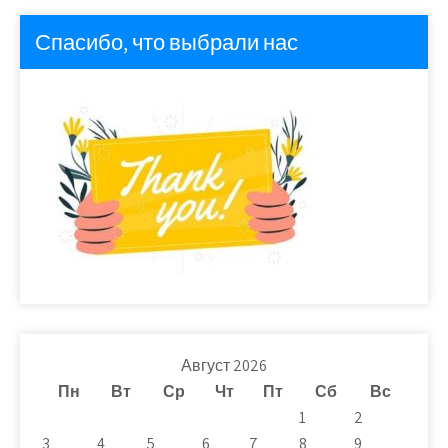
Спасибо, что выбрали нас
Август 2026
Пн
Вт
Ср
Чт
Пт
Сб
Вс
1
2
3
4
5
6
7
8
9