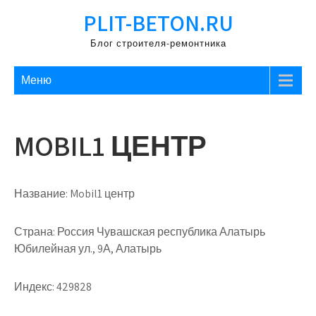
Перейти
PLIT-BETON.RU
к
содержимому
Блог строителя-ремонтника
Меню
MOBIL1 ЦЕНТР
Название:
Mobil1 центр
Страна:
Россия Чувашская республика Алатырь
Юбилейная ул., 9А, Алатырь
Индекс:
429828