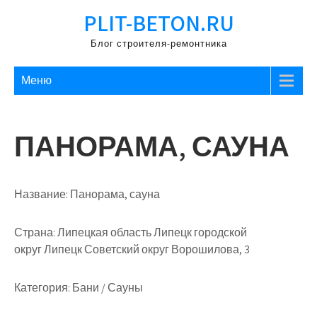
Перейти
PLIT-BETON.RU
к
содержимому
Блог строителя-ремонтника
Меню
ПАНОРАМА, САУНА
Название:
Панорама, сауна
Страна:
Липецкая область Липецк городской
округ Липецк Советский округ Ворошилова, 3
Категория:
Бани / Сауны