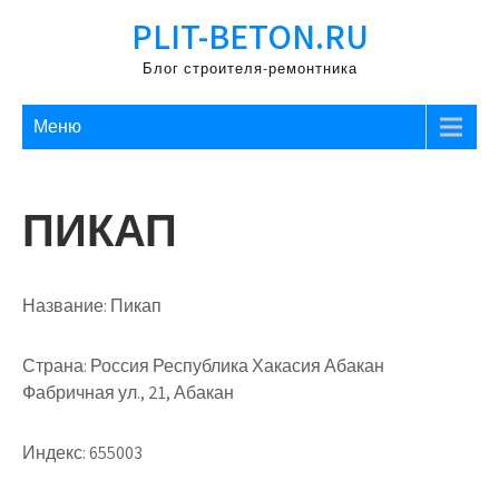
Перейти
PLIT-BETON.RU
к
содержимому
Блог строителя-ремонтника
Меню
ПИКАП
Название:
Пикап
Страна:
Россия Республика Хакасия Абакан
Фабричная ул., 21, Абакан
Индекс:
655003