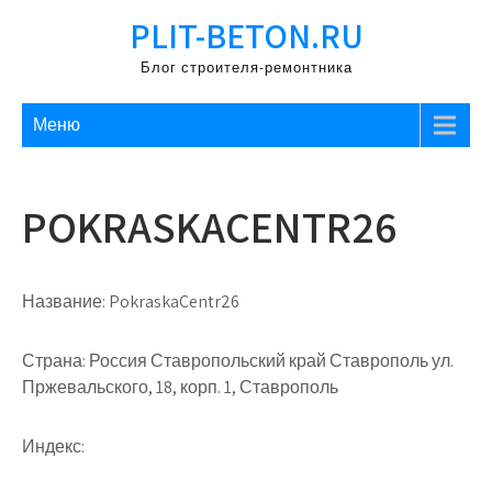
Перейти
PLIT-BETON.RU
к
содержимому
Блог строителя-ремонтника
Меню
POKRASKACENTR26
Название:
PokraskaCentr26
Страна:
Россия Ставропольский край Ставрополь ул.
Пржевальского, 18, корп. 1, Ставрополь
Индекс: