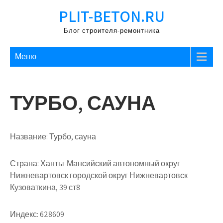
Перейти
PLIT-BETON.RU
к
содержимому
Блог строителя-ремонтника
Меню
ТУРБО, САУНА
Название:
Турбо, сауна
Страна:
Ханты-Мансийский автономный округ
Нижневартовск городской округ Нижневартовск
Кузоваткина, 39 ст8
Индекс:
628609