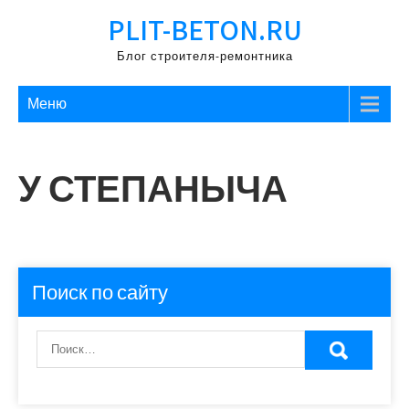
Перейти
PLIT-BETON.RU
к
содержимому
Блог строителя-ремонтника
Меню
У СТЕПАНЫЧА
Поиск по сайту