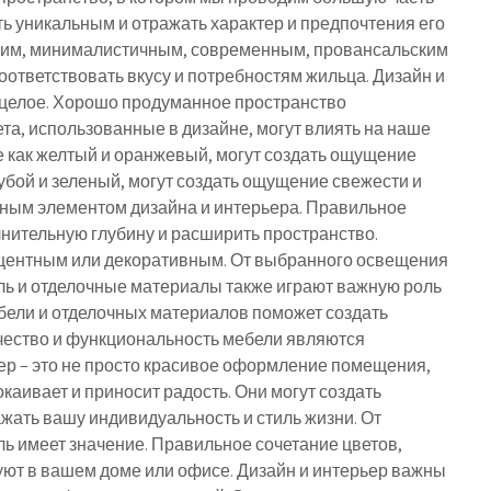
 уникальным и отражать характер и предпочтения его
ским, минималистичным, современным, провансальским
 соответствовать вкусу и потребностям жильца. Дизайн и
 целое. Хорошо продуманное пространство
та, использованные в дизайне, могут влиять на наше
е как желтый и оранжевый, могут создать ощущение
олубой и зеленый, могут создать ощущение свежести и
жным элементом дизайна и интерьера. Правильное
ительную глубину и расширить пространство.
центным или декоративным. От выбранного освещения
ь и отделочные материалы также играют важную роль
бели и отделочных материалов поможет создать
ачество и функциональность мебели являются
ьер – это не просто красивое оформление помещения,
окаивает и приносит радость. Они могут создать
ажать вашу индивидуальность и стиль жизни. От
ь имеет значение. Правильное сочетание цветов,
уют в вашем доме или офисе. Дизайн и интерьер важны