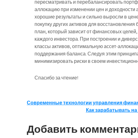
пересматривать и перебалансировать портфе
аллокацию при изменении цен и доходности а
хорошие результаты и сильно выросли в цене
покупку других активов для восстановления 
план, который зависит от финансовых целей,
каждого инвестора. При построении и диве
классы активов, оптимальную ассет-аллокац
поддержания баланса. Следуя этим принцип
минимизировать риски в своем инвестицион
Спасибо за чтение!
Навигация
Современные технологии управления фина
Как зарабатывать на
по
записям
Добавить комментар