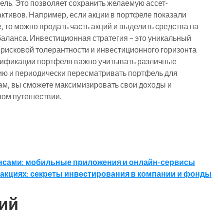
ль. Это позволяет сохранить желаемую ассет-
ктивов. Например, если акции в портфеле показали
, то можно продать часть акций и выделить средства на
баланса. Инвестиционная стратегия – это уникальный
 рисковой толерантности и инвестиционного горизонта
рсификации портфеля важно учитывать различные
ию и периодически пересматривать портфель для
ам, вы сможете максимизировать свои доходы и
ном путешествии.
нсами: мобильные приложения и онлайн-сервисы
 акциях: секреты инвестирования в компании и фонды
ий