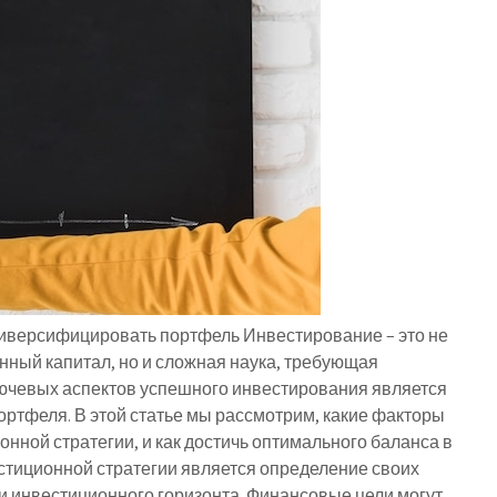
 диверсифицировать портфель Инвестирование – это не
енный капитал, но и сложная наука, требующая
ючевых аспектов успешного инвестирования является
ртфеля. В этой статье мы рассмотрим, какие факторы
онной стратегии, и как достичь оптимального баланса в
стиционной стратегии является определение своих
и инвестиционного горизонта. Финансовые цели могут