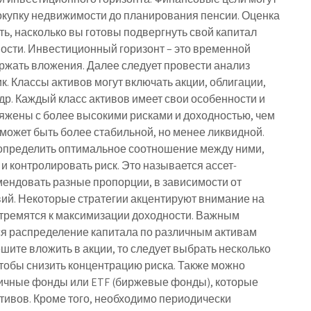
покупку недвижимости до планирования пенсии. Оценка
ь, насколько вы готовы подвергнуть свой капитал
ости. Инвестиционный горизонт – это временной
ержать вложения. Далее следует провести анализ
к. Классы активов могут включать акции, облигации,
р. Каждый класс активов имеет свои особенности и
ряжены с более высокими рисками и доходностью, чем
 может быть более стабильной, но менее ликвидной.
 определить оптимальное соотношение между ними,
и контролировать риск. Это называется ассет-
мендовать разные пропорции, в зависимости от
ий. Некоторые стратегии акцентируют внимание на
 стремятся к максимизации доходности. Важным
я распределение капитала по различным активам
шите вложить в акции, то следует выбрать несколько
чтобы снизить концентрацию риска. Также можно
личные фонды или ETF (биржевые фонды), которые
тивов. Кроме того, необходимо периодически