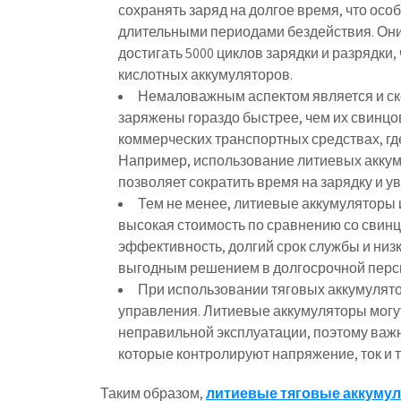
сохранять заряд на долгое время, что осо
длительными периодами бездействия. Они
достигать 5000 циклов зарядки и разрядки
кислотных аккумуляторов.
Немаловажным аспектом является и ско
заряжены гораздо быстрее, чем их свинцо
коммерческих транспортных средствах, г
Например, использование литиевых аккуму
позволяет сократить время на зарядку и 
Тем не менее, литиевые аккумуляторы и
высокая стоимость по сравнению со свин
эффективность, долгий срок службы и низ
выгодным решением в долгосрочной перс
При использовании тяговых аккумулято
управления. Литиевые аккумуляторы могу
неправильной эксплуатации, поэтому важ
которые контролируют напряжение, ток и 
Таким образом,
литиевые тяговые аккумул