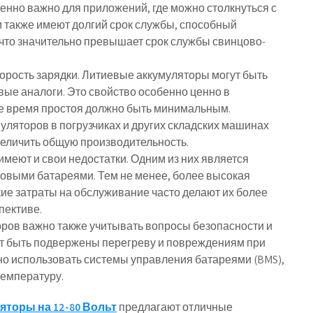
бенно важно для приложений, где можно столкнуться с
 также имеют долгий срок службы, способный
, что значительно превышает срок службы свинцово-
рость зарядки. Литиевые аккумуляторы могут быть
вые аналоги. Это свойство особенно ценно в
де время простоя должно быть минимальным.
ляторов в погрузчиках и других складских машинах
увеличить общую производительность.
меют и свои недостатки. Одним из них является
цовыми батареями. Тем не менее, более высокая
кие затраты на обслуживание часто делают их более
пективе.
ров важно также учитывать вопросы безопасности и
т быть подвержены перегреву и повреждениям при
но использовать системы управления батареями (BMS),
температуру.
яторы на 12-80 Вольт
предлагают отличные