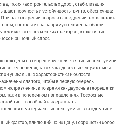
ва, таких как строительство дорог, стабилизация
вышают прочность и устойчивость грунта, обеспечивая
 При рассмотрении вопроса о внедрении георешеток в
тором, поскольку она напрямую влияет на общий
 зависимости от нескольких факторов, включая тип
оцесс и рыночный спрос.
ющих цены на георешетку, является тип используемой
типов георешеток, таких как одноосные, двухосные и
свои уникальные характеристики и области
азначены для того, чтобы в первую очередь
ом направлении, в то время как двуосные георешетки
ом, так и в поперечном направлениях. Трехосные
рогой тип, способный выдерживать
товления и материалы, используемые в каждом типе,
енный фактор, влияющий на их цену. Георешетки более