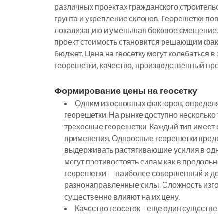
различных проектах гражданского строительст
грунта и укрепление склонов. Георешетки по
локализацию и уменьшая боковое смещение.
проект стоимость становится решающим фак
бюджет. Цена на геосетку могут колебаться в
георешетки, качество, производственный пр
Формирование цены на геосетку
Одним из основных факторов, определя
георешетки. На рынке доступно несколько 
трехосные георешетки. Каждый тип имеет 
применения. Одноосные георешетки предн
выдерживать растягивающие усилия в одн
могут противостоять силам как в продольн
георешетки — наиболее совершенный и до
разнонаправленные силы. Сложность изго
существенно влияют на их цену.
Качество геосеток – еще один существ