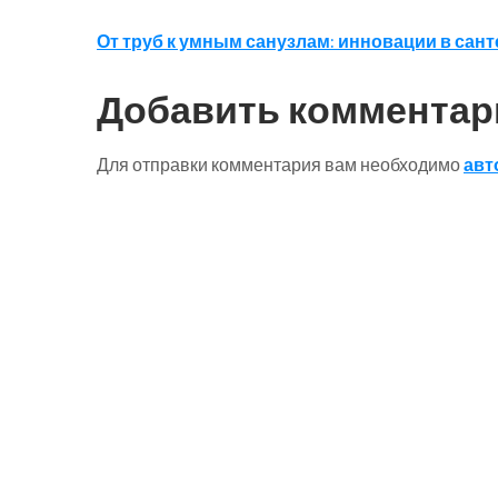
Навигация
От труб к умным санузлам: инновации в сан
по
Добавить комментар
записям
Для отправки комментария вам необходимо
авт