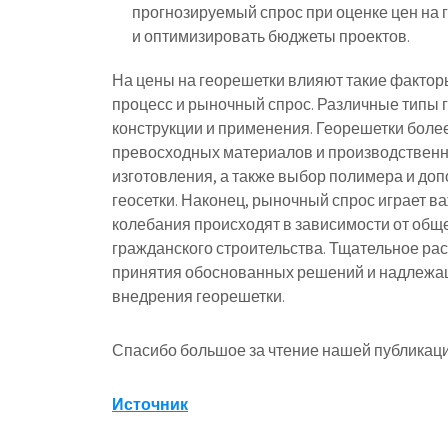
прогнозируемый спрос при оценке цен на
и оптимизировать бюджеты проектов.
На цены на георешетки влияют такие факторы
процесс и рыночный спрос. Различные типы 
конструкции и применения. Георешетки более
превосходных материалов и производственн
изготовления, а также выбор полимера и до
геосетки. Наконец, рыночный спрос играет в
колебания происходят в зависимости от обще
гражданского строительства. Тщательное ра
принятия обоснованных решений и надлежа
внедрения георешетки.
Спасибо большое за чтение нашей публикаци
Источник