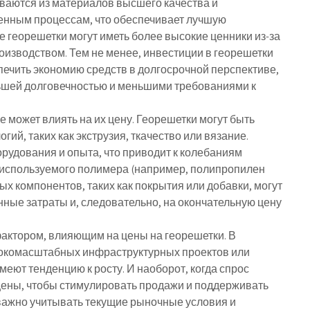
иваются из материалов высшего качества и
енным процессам, что обеспечивает лучшую
е георешетки могут иметь более высокие ценники из-за
оизводством. Тем не менее, инвестиции в георешетки
спечить экономию средств в долгосрочной перспективе,
льшей долговечностью и меньшими требованиями к
 может влиять на их цену. Георешетки могут быть
ий, таких как экструзия, ткачество или вязание.
рудования и опыта, что приводит к колебаниям
п используемого полимера (например, полипропилен
х компонентов, таких как покрытия или добавки, могут
ные затраты и, следовательно, на окончательную цену
актором, влияющим на цены на георешетки. В
рокомасштабных инфраструктурных проектов или
меют тенденцию к росту. И наоборот, когда спрос
цены, чтобы стимулировать продажи и поддерживать
 важно учитывать текущие рыночные условия и