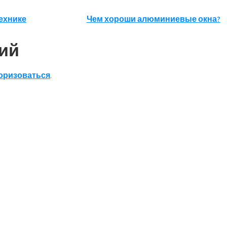
технике
Чем хороши алюминиевые окна?
ий
оризоваться
.