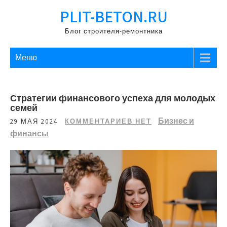
Перейти
PLIT-BETON.RU
к
содержимому
Блог строителя-ремонтника
Меню
Стратегии финансового успеха для молодых
семей
Бизнес и
29 МАЯ 2024
КОММЕНТАРИЕВ НЕТ
финансы