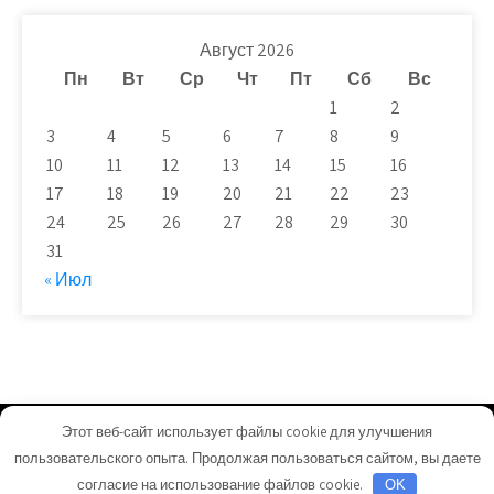
Август 2026
Пн
Вт
Ср
Чт
Пт
Сб
Вс
1
2
3
4
5
6
7
8
9
10
11
12
13
14
15
16
17
18
19
20
21
22
23
24
25
26
27
28
29
30
31
« Июл
Этот веб-сайт использует файлы cookie для улучшения
plit-beton.ru - Работает на WordPress
пользовательского опыта. Продолжая пользоваться сайтом, вы даете
Тема от Grace Themes
согласие на использование файлов cookie.
OK