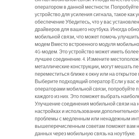
оператором в данной местности. Попробуйте 
устройство для усиления сигнала, такое как 
обеспечение Убедитесь, что у вас установл
драйверов для вашего ноутбука. Иногда обн
мобильной связи, что может помочь улучшить
модем Вместо встроенного модуля мобильной
4G-модем. Это устройство может иметь более
лучшее соединение. 4. Измените местоположе
металлические конструкции, могут мешать п
переместиться ближе к окну или на открытое 
Выберите подходящий оператор Если у вас 
операторами мобильной связи, попробуйте пр
каждого из них. Это поможет выбрать наибо
Улучшение соединения мобильной связи на н
настройках и использовании дополнительного
проблемы с медленным или ненадежным инт
вышеперечисленным советам поможет вам на 
данных через мобильную связь на ноутбуке.