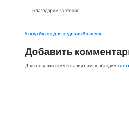
Благодарим за чтение!
Навигация
5 ноутбуков для ведения бизнеса
по
Добавить комментар
записям
Для отправки комментария вам необходимо
авт