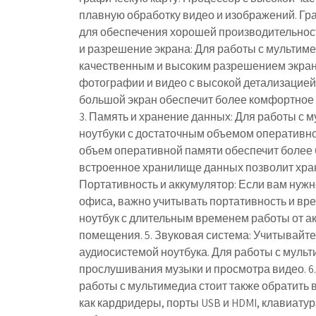
плавную обработку видео и изображений. Гр
для обеспечения хорошей производительност
и разрешение экрана: Для работы с мультим
качественным и высоким разрешением экрана
фотографии и видео с высокой детализацией. 
большой экран обеспечит более комфортное
3. Память и хранение данных: Для работы с
ноутбуки с достаточным объемом оперативн
объем оперативной памяти обеспечит более
встроенное хранилище данных позволит хран
Портативность и аккумулятор: Если вам нуж
офиса, важно учитывать портативность и вр
ноутбук с длительным временем работы от а
помещения. 5. Звуковая система: Учитывайте
аудиосистемой ноутбука. Для работы с муль
прослушивания музыки и просмотра видео. 6
работы с мультимедиа стоит также обратить
как кардридеры, порты USB и HDMI, клавиатура