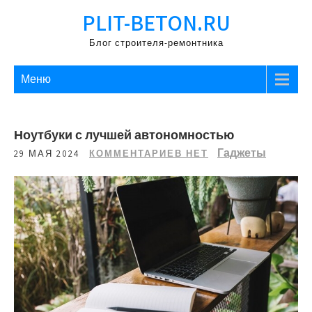
Перейти
PLIT-BETON.RU
к
содержимому
Блог строителя-ремонтника
Меню
Ноутбуки с лучшей автономностью
Гаджеты
29 МАЯ 2024
КОММЕНТАРИЕВ НЕТ