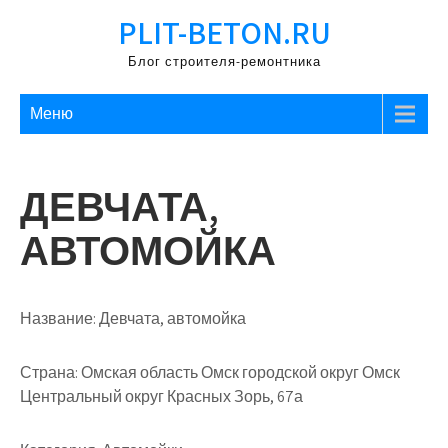
Перейти
PLIT-BETON.RU
к
содержимому
Блог строителя-ремонтника
Меню
ДЕВЧАТА,
АВТОМОЙКА
Название:
Девчата, автомойка
Страна:
Омская область Омск городской округ Омск
Центральный округ Красных Зорь, 67а