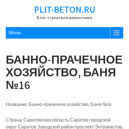
Перейти
PLIT-BETON.RU
к
содержимому
Блог строителя-ремонтника
Меню
БАННО-ПРАЧЕЧНОЕ
ХОЗЯЙСТВО, БАНЯ
№16
Название:
Банно-прачечное хозяйство, Баня №16
Страна:
Саратовская область Саратов городской
округ Саратов Заводской район проспект Энтузиастов,