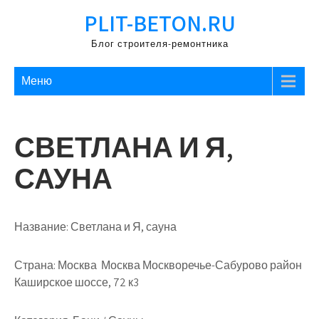
Перейти
PLIT-BETON.RU
к
содержимому
Блог строителя-ремонтника
Меню
СВЕТЛАНА И Я,
САУНА
Название:
Светлана и Я, сауна
Страна:
Москва Москва Москворечье-Сабурово район
Каширское шоссе, 72 к3