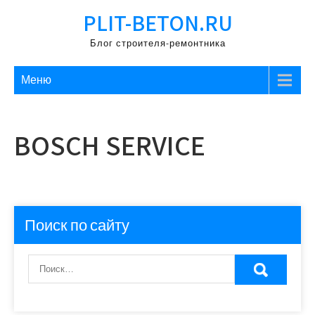
Перейти
PLIT-BETON.RU
к
содержимому
Блог строителя-ремонтника
Меню
BOSCH SERVICE
Поиск по сайту