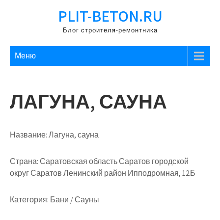
Перейти
PLIT-BETON.RU
к
содержимому
Блог строителя-ремонтника
Меню
ЛАГУНА, САУНА
Название:
Лагуна, сауна
Страна:
Саратовская область Саратов городской
округ Саратов Ленинский район Ипподромная, 12Б
Категория:
Бани / Сауны