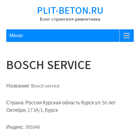
Перейти
PLIT-BETON.RU
к
содержимому
Блог строителя-ремонтника
Меню
BOSCH SERVICE
Название:
Bosch service
Страна:
Россия Курская область Курск ул. 50 лет
Октября, 173А/1, Курск
Индекс:
305040