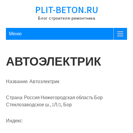
Перейти
PLIT-BETON.RU
к
содержимому
Блог строителя-ремонтника
Меню
АВТОЭЛЕКТРИК
Название:
Автоэлектрик
Страна:
Россия Нижегородская область Бор
Стеклозаводское ш., 1Л/1, Бор
Индекс: