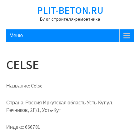
Перейти
PLIT-BETON.RU
к
содержимому
Блог строителя-ремонтника
Меню
CELSE
Название:
Celse
Страна:
Россия Иркутская область Усть-Кут ул.
Речников, 2Г/1, Усть-Кут
Индекс:
666781