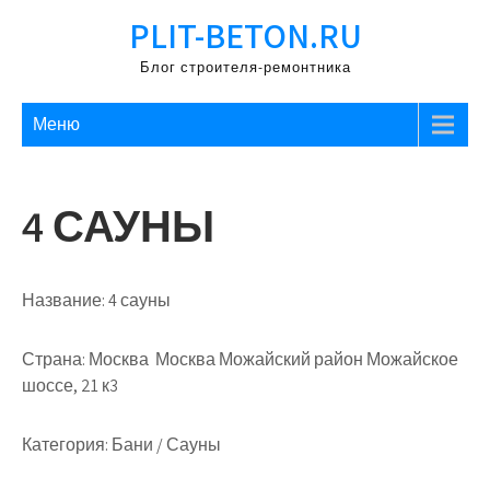
Перейти
PLIT-BETON.RU
к
содержимому
Блог строителя-ремонтника
Меню
4 САУНЫ
Название:
4 сауны
Страна:
Москва Москва Можайский район Можайское
шоссе, 21 к3
Категория:
Бани / Сауны