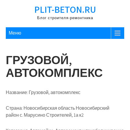
Перейти
PLIT-BETON.RU
к
содержимому
Блог строителя-ремонтника
Меню
ГРУЗОВОЙ,
АВТОКОМПЛЕКС
Название:
Грузовой, автокомплекс
Страна:
Новосибирская область Новосибирский
район с. Марусино Строителей, 1а к2