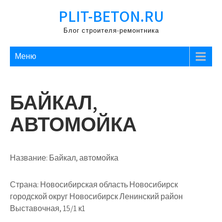
Перейти
PLIT-BETON.RU
к
содержимому
Блог строителя-ремонтника
Меню
БАЙКАЛ,
АВТОМОЙКА
Название:
Байкал, автомойка
Страна:
Новосибирская область Новосибирск
городской округ Новосибирск Ленинский район
Выставочная, 15/1 к1