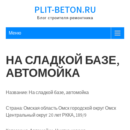
Перейти
PLIT-BETON.RU
к
содержимому
Блог строителя-ремонтника
Меню
НА СЛАДКОЙ БАЗЕ,
АВТОМОЙКА
Название:
На сладкой базе, автомойка
Страна:
Омская область Омск городской округ Омск
Центральный округ 20 лет РККА, 189/9